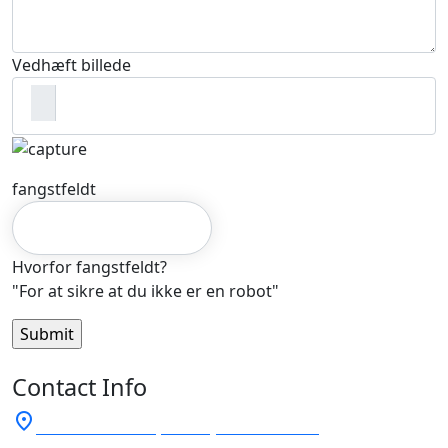
Vedhæft billede
fangstfeldt
Hvorfor fangstfeldt?
"For at sikre at du ikke er en robot"
Contact Info
place
CVR. 25296303 | Tordbjørn Albertsen,